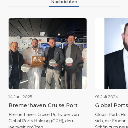
Nachrichten
14 Jan. 2025
01 Juli 2024
Bremerhaven Cruise Port
Global Port
feiert eine erfolgreiche erste
begrüßt Tim
Bremerhaven Cruise Ports, der von
Global Ports Hol
Global Ports Holding (GPH), dem
sich, die Ernen
Betriebswoche.
Geschäftsfü
weltweit größten
Schön zum neue