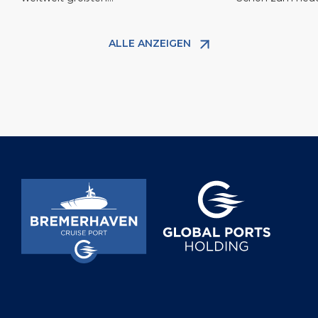
Bremerhave
Kreuzfahrthafenbetreiber, betrieben
von Bremerhave
wird, hat seine Kreuzfahrtsaison 2025
zu geben, dem 
ALLE ANZEIGEN
mit großem Erfolg offiziell eröffnet. In
in Deutschland. 
der Eröffnungswoche legten die „Mein
mehr als zwei J
Schiff 3” von TUI Cruises und die
Führungserfahru
„Amera” von Phoenix Reisen an, was
Industrie in sein
den Beginn eines vielversprechenden
Zuletzt war er se
Jahres markierte. Mit über 5.900
begrüßten Kreuzfahrtpassagieren hat
[…]