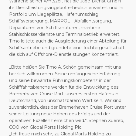
Während seiner Amtszeit hat die Jade-Dienst GmbH
ihr Dienstleistungsangebot erheblich erweitert und ihr
Portfolio um Liegeplätze, Hafenumschlag,
Schiffsversorgung, MARPOL I-Abfallentsorgung,
Reparaturen von Schiffsmotoren, maritime
Stahlschlosserdienste und Terminalbetrieb erweitert.
Timo leitete auch die Ausgliederung einer Abteilung für
Schiffsantriebe und gründete eine Tochtergesellschaft,
die sich auf Offshore-Dienstleistungen konzentriert.
„Bitte heißen Sie Timo A. Schön gemeinsam mit uns
herzlich willkommen. Seine umfangreiche Erfahrung
und seine bewährte Führungskompetenz in der
Schifffahrtsbranche werden für die Entwicklung des
Bremerhaven Cruise Port, unseres ersten Hafens in
Deutschland, von unschätzbarem Wert sein. Wir sind
zuversichtlich, dass der Bremerhaven Cruise Port unter
seiner Leitung neue Höhen des Erfolgs und der
operativen Exzellenz erreichen wird.“, Stephen Xuereb,
COO von Global Ports Holding Plc.
„Ich freue mich sehr, zu Global Ports Holding zu