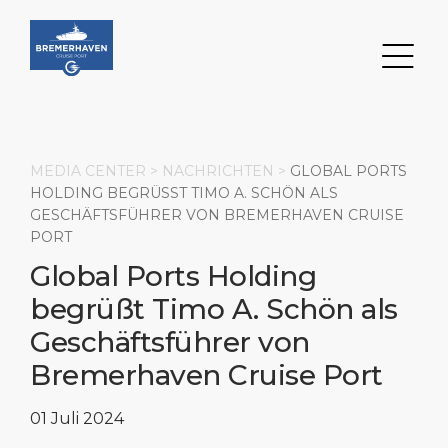
MEDIA CENTER >
NACHRICHTEN
>
GLOBAL PORTS
HOLDING BEGRÜSST TIMO A. SCHÖN ALS G
ESCHÄFTSFÜHRER VON BREMERHAVEN CRUISE P
Suche
ORT
Global Ports Holding
DESTINATION
PORT
TRANSPORTATION
ABOUT
begrüßt Timo A. Schön als
Veranstaltungen
Hafeninformationen
Transport
Über uns
Geschäftsführer von
Bremerhaven Cruise Port
Kurztrips
Dienstleistungen
Parken
Soziale Verantwortung
01 Juli 2024
STARTSEITE
Sehenswürdigkeit
Hafenlage
Geschäftliche Dienstleistungen