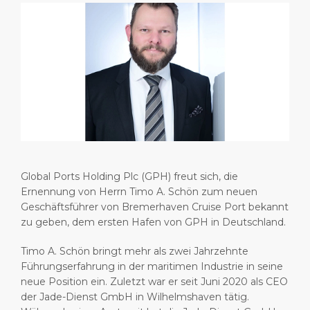
Shopping & Essen
Hafenstatistiken
Karriere
HAFEN
Einkaufstipps
Medienzentrum
ÜBER UNS
Feiertage
Kontakt
DESTINATION
Global Ports Holding Plc (GPH) freut sich, die
Ernennung von Herrn Timo A. Schön zum neuen
Geschäftsführer von Bremerhaven Cruise Port bekannt
zu geben, dem ersten Hafen von GPH in Deutschland.
Timo A. Schön bringt mehr als zwei Jahrzehnte
Führungserfahrung in der maritimen Industrie in seine
neue Position ein. Zuletzt war er seit Juni 2020 als CEO
der Jade-Dienst GmbH in Wilhelmshaven tätig.