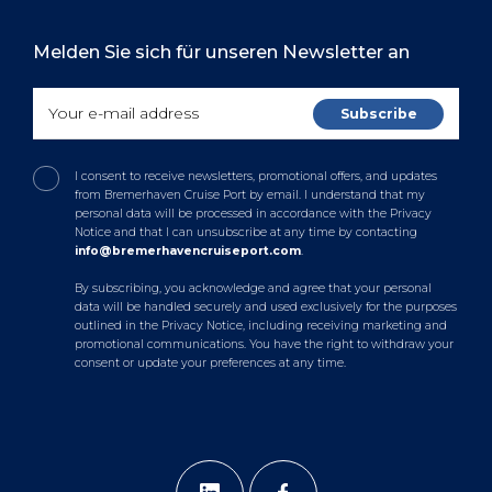
Melden Sie sich für unseren Newsletter an
I consent to receive newsletters, promotional offers, and updates
from Bremerhaven Cruise Port by email. I understand that my
personal data will be processed in accordance with the Privacy
Notice and that I can unsubscribe at any time by contacting
info@bremerhavencruiseport.com
.
By subscribing, you acknowledge and agree that your personal
data will be handled securely and used exclusively for the purposes
outlined in the Privacy Notice, including receiving marketing and
promotional communications. You have the right to withdraw your
consent or update your preferences at any time.