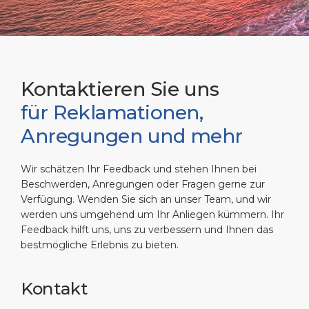
Shopping & Essen
Hafenstatistiken
Karriere
HAFEN
Einkaufstipps
Medienzentrum
ÜBER UNS
Feiertage
Kontakt
Kontaktieren Sie uns
für Reklamationen,
DESTINATION
Anregungen und mehr
Wir schätzen Ihr Feedback und stehen Ihnen bei
Beschwerden, Anregungen oder Fragen gerne zur
Verfügung. Wenden Sie sich an unser Team, und wir
werden uns umgehend um Ihr Anliegen kümmern. Ihr
Feedback hilft uns, uns zu verbessern und Ihnen das
bestmögliche Erlebnis zu bieten.
Kontakt