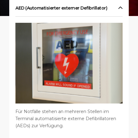
Shopping & Essen
Hafenstatistiken
Karriere
AED (Automatisierter externer Defibrillator)
HAFEN
Einkaufstipps
Medienzentrum
ÜBER UNS
Feiertage
Kontakt
DESTINATION
Für Notfälle stehen an mehreren Stellen im
Terminal automatisierte externe Defibrillatoren
(AEDs) zur Verfügung.