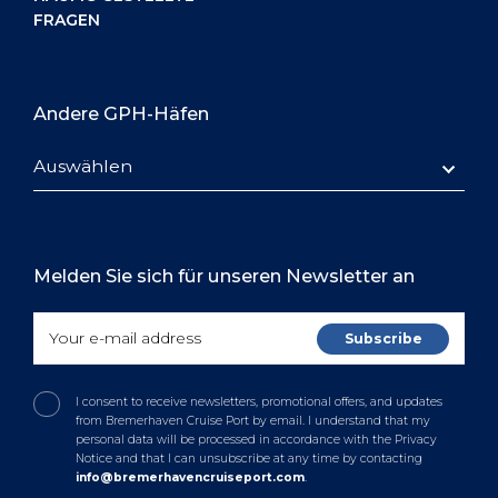
FRAGEN
Andere GPH-Häfen
Auswählen
Melden Sie sich für unseren Newsletter an
I consent to receive newsletters, promotional offers, and updates
from Bremerhaven Cruise Port by email. I understand that my
personal data will be processed in accordance with the Privacy
Notice and that I can unsubscribe at any time by contacting
info@bremerhavencruiseport.com
.