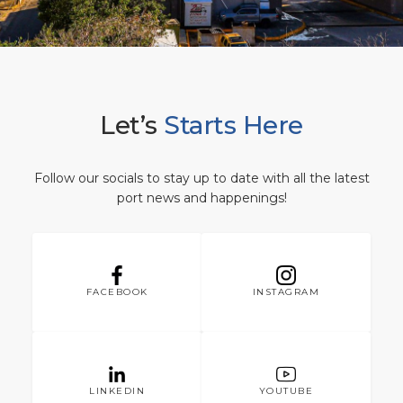
Shopping & Essen
Hafenstatistiken
Karriere
HAFEN
Einkaufstipps
Medienzentrum
ÜBER UNS
Feiertage
Kontakt
Let’s
Starts Here
DESTINATION
Follow our socials to stay up to date with all the latest
port news and happenings!
FACEBOOK
INSTAGRAM
LINKEDIN
YOUTUBE